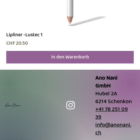
Lipliner -Lustec 1
Preis
CHF 20.50
In den Warenkorb
Ano Nani
GmbH
Hubel 2A
6214 Schenkon
Ano Nani
+41 78 251 09
39
info@anonani.
ch