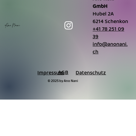
GmbH
Hubel 2A
6214 Schenkon
Ano Nani
+41 78 251 09
39
info@anonani.
ch
AGB
Impressum
Datenschutz
© 2025 by Ano Nani