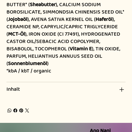
BUTTER* (
Sheabutter
), CALCIUM SODIUM
BOROSILICATE, SIMMONDSIA CHINENSIS SEED OIL*
(
Jojobaöl
), AVENA SATIVA KERNEL OIL (
Haferöl
),
CERAMIDE NP, CAPRYLIC/CAPRIC TRIGLYCERIDE
(
MCT-Öl
), IRON OXIDE (CI 77491), HYDROGENATED
CASTOR OIL/SEBACIC ACID COPOLYMER,
BISABOLOL, TOCOPHEROL (
Vitamin E
), TIN OXIDE,
PARFUM, HELIANTHUS ANNUUS SEED OIL
(
Sonnenblumenöl
)
*kbA / kbT / organic
Inhalt
Ano Nani