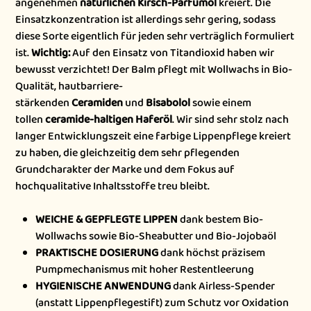
angenehmen
natürlichen Kirsch-Parfümöl
kreiert. Die
Einsatzkonzentration ist allerdings sehr gering, sodass
diese Sorte eigentlich für jeden sehr verträglich formuliert
ist.
Wichtig:
Auf den Einsatz von Titandioxid haben wir
bewusst verzichtet! Der Balm pflegt mit Wollwachs in Bio-
Qualität, hautbarriere-
stärkenden
Ceramiden
und
Bisabolol
sowie einem
tollen
ceramide-haltigen Haferöl
. Wir sind sehr stolz nach
langer Entwicklungszeit eine farbige Lippenpflege kreiert
zu haben, die gleichzeitig dem sehr pflegenden
Grundcharakter der Marke und dem Fokus auf
hochqualitative Inhaltsstoffe treu bleibt.
WEICHE & GEPFLEGTE LIPPEN
dank bestem Bio-
Wollwachs sowie Bio-Sheabutter und Bio-Jojobaöl
PRAKTISCHE DOSIERUNG
dank höchst präzisem
Pumpmechanismus mit hoher Restentleerung
HYGIENISCHE ANWENDUNG
dank Airless-Spender
(anstatt Lippenpflegestift) zum Schutz vor Oxidation