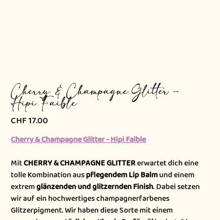
Cherry & Champagne Glitter -
Hipi Faible
CHF 17.00
Preis
Cherry & Champagne Glitter - Hipi Faible
Mit
CHERRY & CHAMPAGNE GLITTER
erwartet dich eine
tolle Kombination aus
pflegendem Lip Balm
und einem
extrem
glänzenden und glitzernden Finish
. Dabei setzen
wir auf ein hochwertiges champagnerfarbenes
Glitzerpigment. Wir haben diese Sorte mit einem