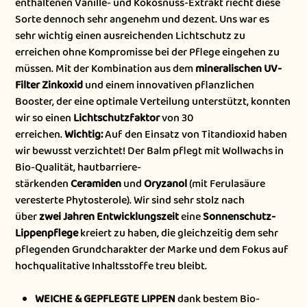
enthaltenen Vanille- und Kokosnuss-Extrakt riecht diese
Sorte dennoch sehr angenehm und dezent. Uns war es
sehr wichtig einen ausreichenden Lichtschutz zu
erreichen ohne Kompromisse bei der Pflege eingehen zu
müssen. Mit der Kombination aus dem
mineralischen UV-
Filter Zinkoxid
und einem innovativen pflanzlichen
Booster, der eine optimale Verteilung unterstützt, konnten
wir so einen
Lichtschutzfaktor
von 30
erreichen.
Wichtig:
Auf den Einsatz von Titandioxid haben
wir bewusst verzichtet! Der Balm pflegt mit Wollwachs in
Bio-Qualität, hautbarriere-
stärkenden
Ceramiden
und
Oryzanol
(mit Ferulasäure
veresterte Phytosterole). Wir sind sehr stolz nach
über
zwei Jahren Entwicklungszeit
eine
Sonnenschutz-
Lippenpflege
kreiert zu haben, die gleichzeitig dem sehr
pflegenden Grundcharakter der Marke und dem Fokus auf
hochqualitative Inhaltsstoffe treu bleibt.
WEICHE & GEPFLEGTE LIPPEN
dank bestem Bio-