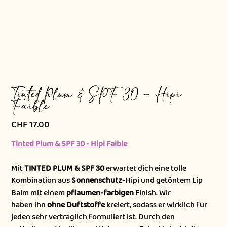
Tinted Plum & SPF 30 - Hipi
Faible
CHF 17.00
Preis
Tinted Plum & SPF 30 - Hipi Faible
Mit
TINTED PLUM & SPF 30
erwartet dich eine tolle
Kombination aus
Sonnenschutz
-Hipi und getöntem Lip
Balm mit einem
pflaumen-farbigen
Finish. Wir
haben ihn
ohne Duftstoffe
kreiert, sodass er wirklich für
jeden sehr verträglich formuliert ist. Durch den