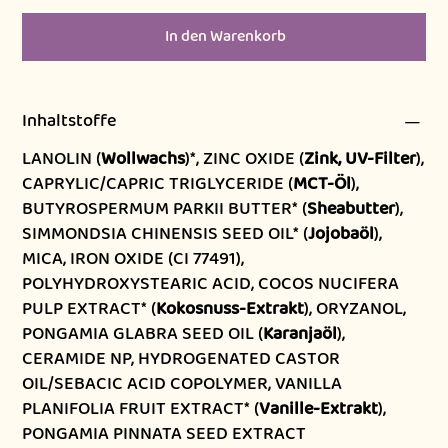
In den Warenkorb
Inhaltstoffe
LANOLIN (
Wollwachs
)*, ZINC OXIDE (
Zink, UV-Filter
),
CAPRYLIC/CAPRIC TRIGLYCERIDE (
MCT-Öl
),
BUTYROSPERMUM PARKII BUTTER* (
Sheabutter
),
SIMMONDSIA CHINENSIS SEED OIL* (
Jojobaöl
),
MICA, IRON OXIDE (CI 77491),
POLYHYDROXYSTEARIC ACID, COCOS NUCIFERA
PULP EXTRACT* (
Kokosnuss-Extrakt
), ORYZANOL,
PONGAMIA GLABRA SEED OIL (
Karanjaöl
),
CERAMIDE NP, HYDROGENATED CASTOR
OIL/SEBACIC ACID COPOLYMER, VANILLA
PLANIFOLIA FRUIT EXTRACT* (
Vanille-Extrakt
),
PONGAMIA PINNATA SEED EXTRACT