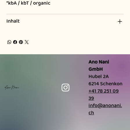
*kbA / kbT / organic
Inhalt
Ano Nani
GmbH
Hubel 2A
6214 Schenkon
Ano Nani
+41 78 251 09
39
info@anonani.
ch