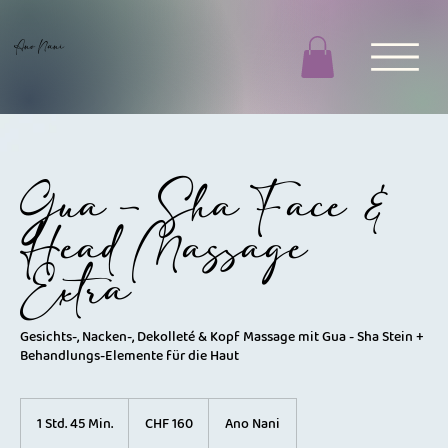
Ano Nani
Gua - Sha Face &
Head Massage
Extra
Gesichts-, Nacken-, Dekolleté & Kopf Massage mit Gua - Sha Stein +
Behandlungs-Elemente für die Haut
160
Schweizer
1 Std. 45 Min.
1
CHF 160
Ano Nani
Franken
S