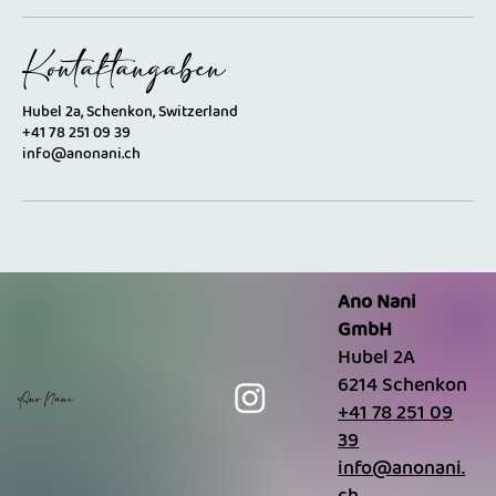
Kontaktangaben
Hubel 2a, Schenkon, Switzerland
+41 78 251 09 39
info@anonani.ch
Ano Nani
GmbH
Hubel 2A
6214 Schenkon
Ano Nani
+41 78 251 09
39
info@anonani.
ch