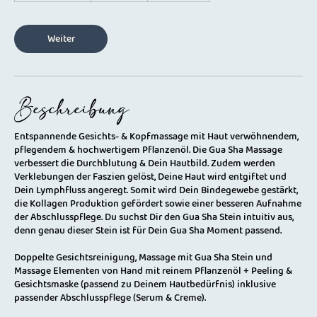
t
d
4
Weiter
5
M
i
n
Beschreibung
.
Entspannende Gesichts- & Kopfmassage mit Haut verwöhnendem,
pflegendem & hochwertigem Pflanzenöl. Die Gua Sha Massage
verbessert die Durchblutung & Dein Hautbild. Zudem werden
Verklebungen der Faszien gelöst, Deine Haut wird entgiftet und
Dein Lymphfluss angeregt. Somit wird Dein Bindegewebe gestärkt,
die Kollagen Produktion gefördert sowie einer besseren Aufnahme
der Abschlusspflege. Du suchst Dir den Gua Sha Stein intuitiv aus,
denn genau dieser Stein ist für Dein Gua Sha Moment passend.
Doppelte Gesichtsreinigung, Massage mit Gua Sha Stein und
Massage Elementen von Hand mit reinem Pflanzenöl + Peeling &
Gesichtsmaske (passend zu Deinem Hautbedürfnis) inklusive
passender Abschlusspflege (Serum & Creme).