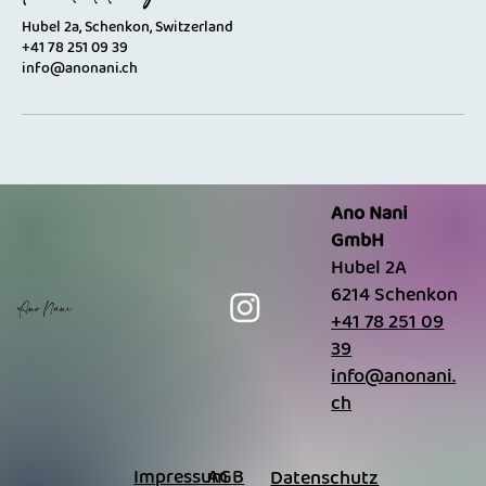
Hubel 2a, Schenkon, Switzerland
+41 78 251 09 39
info@anonani.ch
Ano Nani
GmbH
Hubel 2A
6214 Schenkon
Ano Nani
+41 78 251 09
39
info@anonani.
ch
AGB
Impressum
Datenschutz