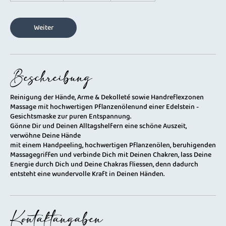
t
d
1
Weiter
5
M
i
n
Beschreibung
.
Reinigung der Hände, Arme & Dekolleté sowie Handreflexzonen
Massage mit hochwertigen Pflanzenölenund einer Edelstein -
Gesichtsmaske zur puren Entspannung.
Gönne Dir und Deinen Alltagshelfern eine schöne Auszeit,
verwöhne Deine Hände
mit einem Handpeeling, hochwertigen Pflanzenölen, beruhigenden
Massagegriffen und verbinde Dich mit Deinen Chakren, lass Deine
Energie durch Dich und Deine Chakras fliessen, denn dadurch
entsteht eine wundervolle Kraft in Deinen Händen.
Kontaktangaben