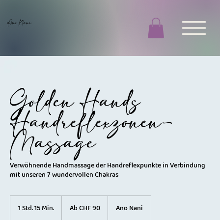
Ano Nani
Golden Hands
Handreflexzonen-
Massage
Verwöhnende Handmassage der Handreflexpunkte in Verbindung
mit unseren 7 wundervollen Chakras
Ab
90
1 Std. 15 Min.
1
Ab CHF 90
Ano Nani
Schweizer
S
Franken