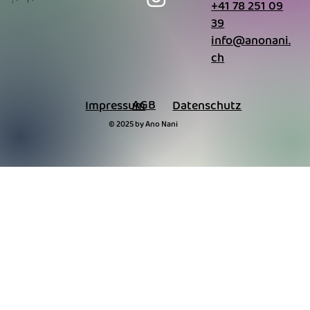
+41 78 251 09
39
info@anonani.
ch
AGB
Impressum
Datenschutz
© 2025 by Ano Nani