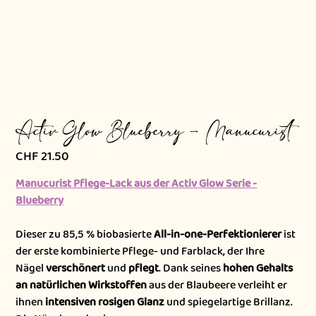
Activ Glow Blueberry - Manucurist
CHF 21.50
Preis
Manucurist Pflege-Lack aus der Activ Glow Serie -
Blueberry
Dieser zu 85,5 % biobasierte
All-in-one-Perfektionierer
ist
der erste kombinierte Pflege- und Farblack, der Ihre
Nägel
verschönert
und
pflegt
. Dank seines
hohen Gehalts
an natürlichen Wirkstoffen
aus der Blaubeere verleiht er
ihnen
intensiven rosigen Glanz
und spiegelartige Brillanz.