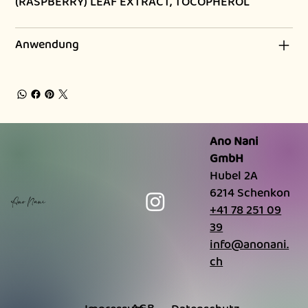
(RASPBERRY) LEAF EXTRACT, TOCOPHEROL
Anwendung
Ano Nani
GmbH
Hubel 2A
6214 Schenkon
Ano Nani
+41 78 251 09
39
info@anonani.
ch